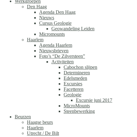
Werkgroepen
Den Haag
Agenda Den Haag
Nieuws
Cursus Geologie
Geowandeling Leiden
Micromounts
Haarlem
Agenda Haarlem
Nieuwsbrieven
Foto’s “De Zilversteen”
Activiteiten
Cabochon slijpen
Determineren
Edelsmeden
Excursies
Facetteren
Geologie
Excursie juni 2017
MicroMounts
Steenbewerking
Beurzen
Haagse beurs
Haarlem
Utrecht / De Bilt