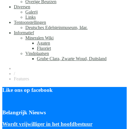
Overige Beurzen
Diversen
Galerij
Links
Tentoonstellingen
Deutsches Edelsteinmuseum, Idar.
Informatief
Mineralen Wiki
Agaten
Fluoriet
Vindplaatsen
Grube Clara, Zwarte Woud, Duitsland
/
Features
Like ons op facebook
Belangrijk Nieuws
Wordt vrijwilliger in het hoofdbestuur