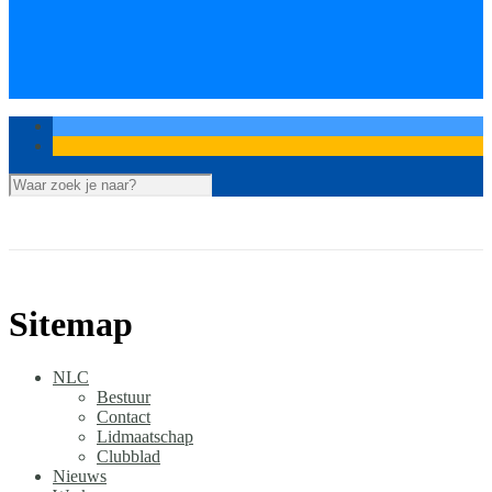
Mineralen Wiki
Agaten
Fluoriet
Vindplaatsen
Grube Clara, Zwarte Woud, Duitsland
Sitemap
NLC
Bestuur
Contact
Lidmaatschap
Clubblad
Nieuws