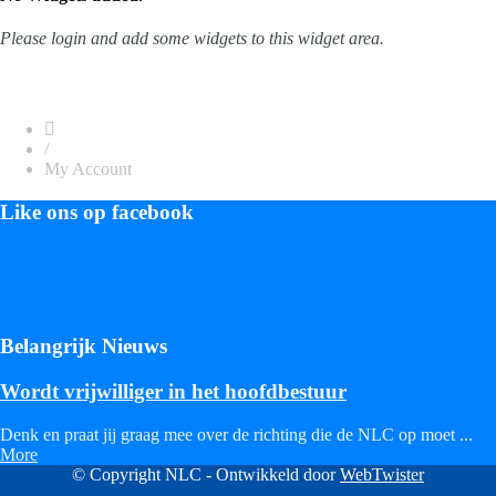
Please login and add some widgets to this widget area.
/
My Account
Like ons op facebook
Belangrijk Nieuws
Wordt vrijwilliger in het hoofdbestuur
Denk en praat jij graag mee over de richting die de NLC op moet ...
More
© Copyright NLC - Ontwikkeld door
WebTwister