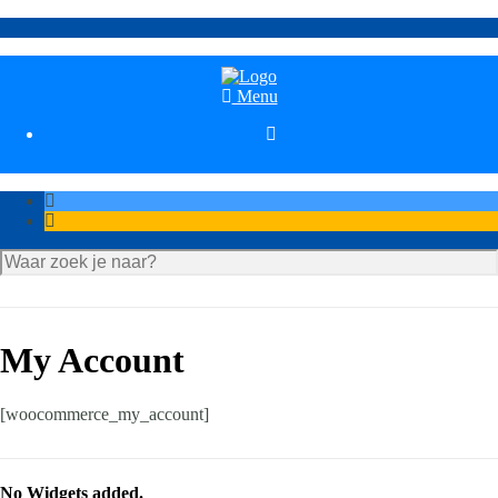
Menu

My Account
[woocommerce_my_account]
No Widgets added.