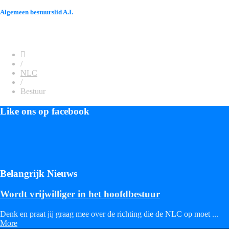
Algemeen bestuurslid A.I.
/
NLC
/
Bestuur
Like ons op facebook
Belangrijk Nieuws
Wordt vrijwilliger in het hoofdbestuur
Denk en praat jij graag mee over de richting die de NLC op moet ...
More