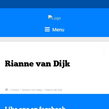
Menu
Rianne van Dijk
/
People
/
Bestuur Den Haag
/
Rianne van Dijk
Like ons op facebook