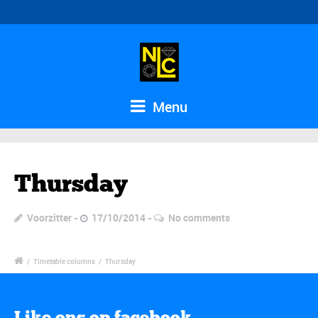
Menu
Thursday
Voorzitter
17/10/2014
No comments
/
Timetable columns
/
Thursday
Like ons op facebook